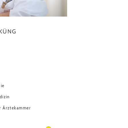
 KÜNG
ie
dizin
er Ärztekammer