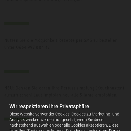
Nutzen Sie die Möglichkeit Rezepte per SMS zu bestellen
unter 0664 997 884 42
NEU:
Denken Sie daran Ihre Pertussisimpfung (Keuchhusten)
aufzufrischen! Laut Impfplan neu alle 5 Jahre empfohlen.
Wir respektieren Ihre Privatsphäre
Diese Website verwendet Cookies. Cookies zu Marketing- und
Analysezwecken werden nur gesetzt, wenn Sie diese
nachstehend auswählen oder alle Cookies akzeptieren. Diese
freiwillige Zustimmung können Sie jederzeit widerrufen. Durch