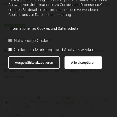
Reiseimpfungen bei uns lagernd - wir beraten Sie sehr gerne.
Auswahl von „Informationen zu Cookies und Datenschutz“
erhalten Sie detaillierte Information zu den verwendeten
Cookies und zur Datenschutzerklärung.
Informationen zu Cookies und Datenschutz
REZEPTE
Notwendige Cookies
Cookies zu Marketing- und Analysezwecken
Rezepte
sind unter der E-Mail-Adresse
ordination@medizin-
landstrasse.at
zu bestellen
!
Ausgewählte akzeptieren
Alle akzeptieren
Wir bitten um Verständnis, dass es uns
nicht erlaubt
ist,
Befunde/ Krankmeldungen/ Überweisungen per Mail
zu
übersenden.